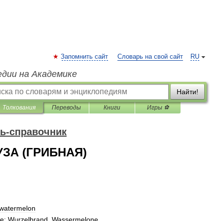
Запомнить сайт
Словарь на свой сайт
RU
едии на Академике
Найти!
Толкования
Переводы
Книги
Игры ⚽
ь-справочник
ЗА (ГРИБНАЯ)
watermelon
ne
;
Wurzelbrand
,
Wassermelone