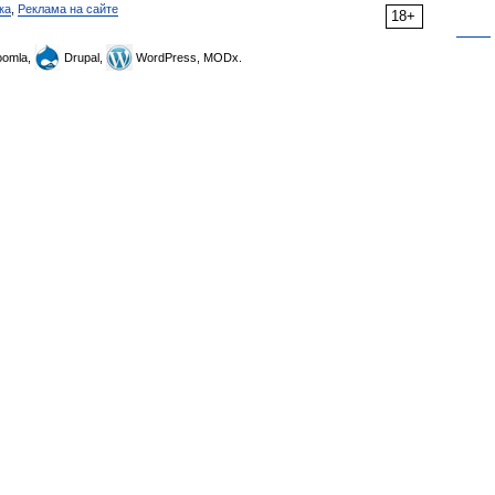
ка
,
Реклама на сайте
18+
omla,
Drupal,
WordPress, MODx.