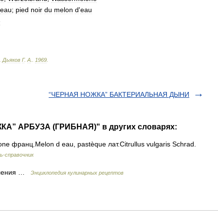
eau
;
pied
noir
du
melon
d
'
eau
e
.
Дьяков
Г
.
А
.
.
1969
.
“ЧЕРНАЯ НОЖКА” БАКТЕРИАЛЬНАЯ ДЫНИ
КА” АРБУЗА (ГРИБНАЯ)" в других словарях:
 франц.Melon d eau, pastèque лат.Citrullus vulgaris Schrad.
ь-справочник
овления …
Энциклопедия кулинарных рецептов