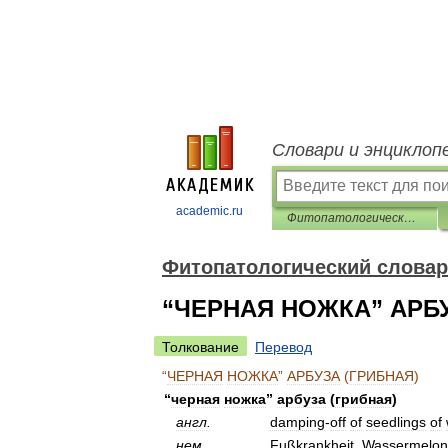
Словари и энциклоп
academic.ru
Фитопатологический словарь-справочник
Фитопатологический словар
“ЧЕРНАЯ НОЖКА” АРБУ
Толкование
Перевод
“
ЧЕРНАЯ
НОЖКА
”
АРБУЗА
(
ГРИБНАЯ
)
“
черная
ножка
”
арбуза
(
грибная
)
англ
.
damping
-
off
of
seedlings
of
нем
.
Fußkrankheit
,
Wassermelo