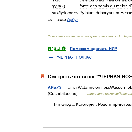
франц
.
fonte
des
semis
du
melon
d
'
возбудитель:
Pythium
debaryanum
Hess
см
.
также
Арбуз
Фитопатологический
словарь
-
справочник
. -
М
.
:
Наука
Игры ⚽
Поможем сделать НИР
“ЧЕРНАЯ НОЖКА”
Смотреть что такое "“ЧЕРНАЯ НОЖ
АРБУЗ
— англ.Watermelon нем.Wassermelone
(Cucurbitaceae) …
Фитопатологический словар
— Тип блюда: Категория: Рецепт пригот